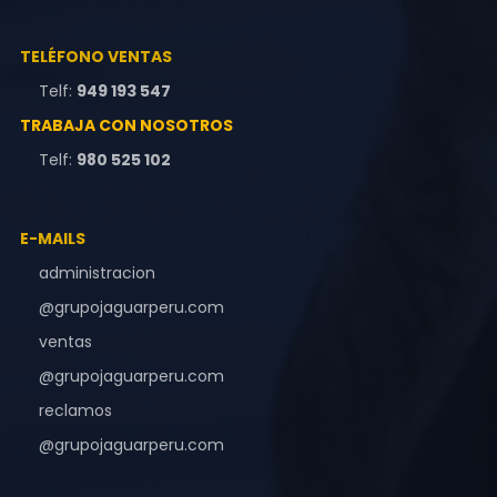
TELÉFONO VENTAS
Telf:
949 193 547
TRABAJA CON NOSOTROS
Telf:
980 525 102
E-MAILS
administracion
@grupojaguarperu.com
ventas
@grupojaguarperu.com
reclamos
@grupojaguarperu.com