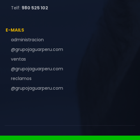
Telf:
980 525 102
E-MAILS
administracion
@grupojaguarperu.com
ventas
@grupojaguarperu.com
reclamos
@grupojaguarperu.com
© Copyright 2026. Designed By Graphicarq